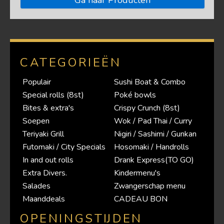
Ga naar Producten
CATEGORIEËN
Populair
Sushi Boat & Combo
Special rolls (8st)
Poké bowls
Bites & extra's
Crispy Crunch (8st)
Soepen
Wok / Pad Thai / Curry
Teriyaki Grill
Nigiri / Sashimi / Gunkan
Futomaki / City Specials
Hosomaki / Handrolls
In and out rolls
Drank Express(TO GO)
Extra Divers.
Kindermenu's
Salades
Zwangerschap menu
Maanddeals
CADEAU BON
OPENINGSTIJDEN