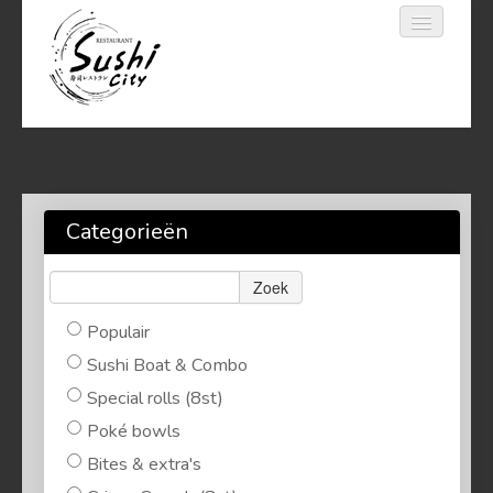
Home
Bestellen
Categorieën
Reserveren
Zoek
Login
Populair
Sushi Boat & Combo
056 29 07 50
Special rolls (8st)
Poké bowls
Bites & extra's