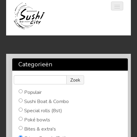
Home
Bestellen
Categorieën
Reserveren
Zoek
Login
Populair
Sushi Boat & Combo
056 29 07 50
Special rolls (8st)
Poké bowls
Bites & extra's